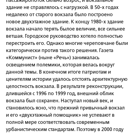
пассажиропоток сильно возрос, и вокзальное
здание не справлялось с нагрузкой. В 50-х годах
недалеко от старого вокзала было построено
новое двухэтажное здание. К концу 1980-х здание
вокзала начало терять былое величие, все сильнее
ветшая. Городское руководство хотело полностью
перестроить его. Однако многие череповчане были
категорически против такого решения. Газета
«Коммунист» (ныне «Речь») занималась
освещением полемики, которая велась вокруг
данной темы. В конечном итоге патриотам и
ценителям истории удалось отстоять архитектурную
целостность вокзала. В результате реконструкции,
длившейся с 1996 по 1999 год, внешний облик
вокзала был сохранен. Наступал новый век, и
становилось ясно, что прежний привычный вокзал
и его «двухэтажный помощник» не успевают в
полной мере соответствовать современным
урбанистическим стандартам. Поэтому в 2000 году