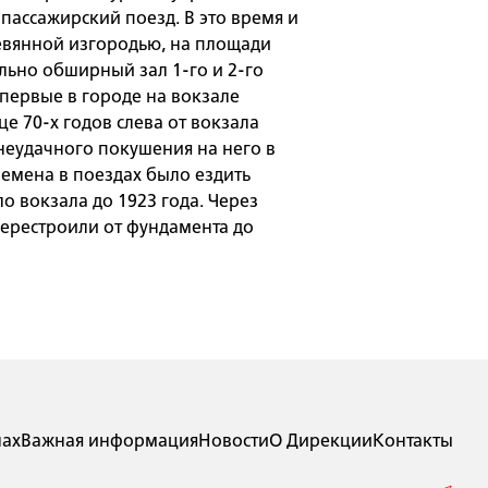
 пассажирский поезд. В это время и
евянной изгородью, на площади
льно обширный зал 1-го и 2-го
Впервые в городе на вокзале
е 70-х годов слева от вокзала
 неудачного покушения на него в
ремена в поездах было ездить
о вокзала до 1923 года. Через
перестроили от фундамента до
лах
Важная информация
Новости
О Дирекции
Контакты