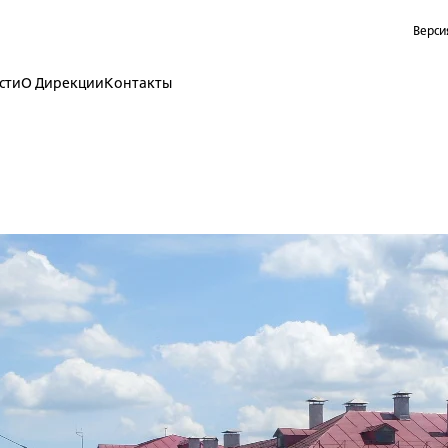
Верси
сти
О Дирекции
Контакты