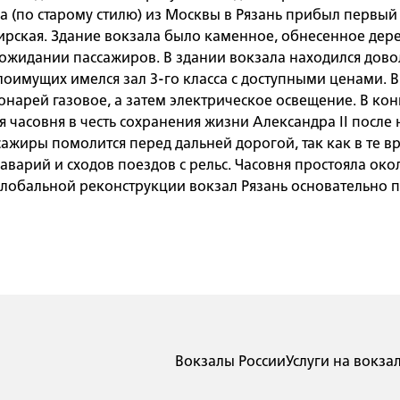
да (по старому стилю) из Москвы в Рязань прибыл первый
ирская. Здание вокзала было каменное, обнесенное дер
 ожидании пассажиров. В здании вокзала находился дово
лоимущих имелся зал 3-го класса с доступными ценами. 
арей газовое, а затем электрическое освещение. В конц
 часовня в честь сохранения жизни Александра II после
сажиры помолится перед дальней дорогой, так как в те в
варий и сходов поездов с рельс. Часовня простояла окол
 глобальной реконструкции вокзал Рязань основательно 
Вокзалы России
Услуги на вокза